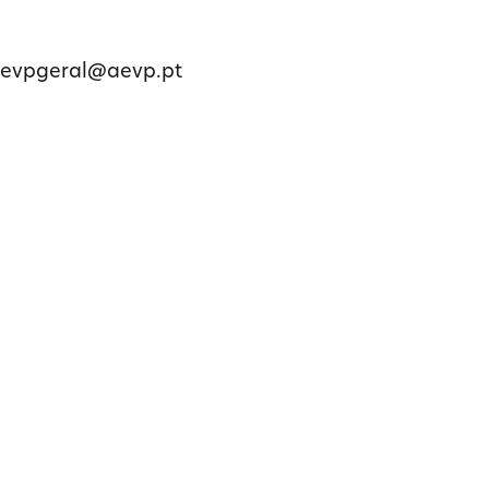
evpgeral@aevp.pt